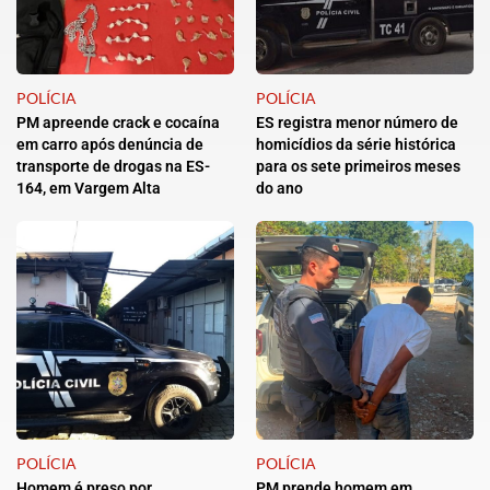
POLÍCIA
POLÍCIA
PM apreende crack e cocaína
ES registra menor número de
em carro após denúncia de
homicídios da série histórica
transporte de drogas na ES-
para os sete primeiros meses
164, em Vargem Alta
do ano
POLÍCIA
POLÍCIA
Homem é preso por
PM prende homem em