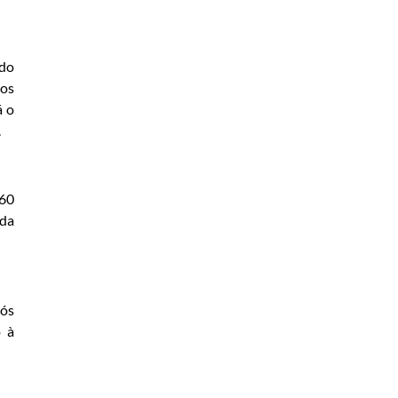
 do
nos
á o
.
 60
 da
pós
o à