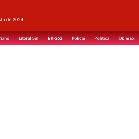
,
sto de 2026
riano
Litoral Sul
BR-262
Polícia
Política
Opinião