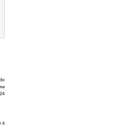
 do
uma
 24
o à