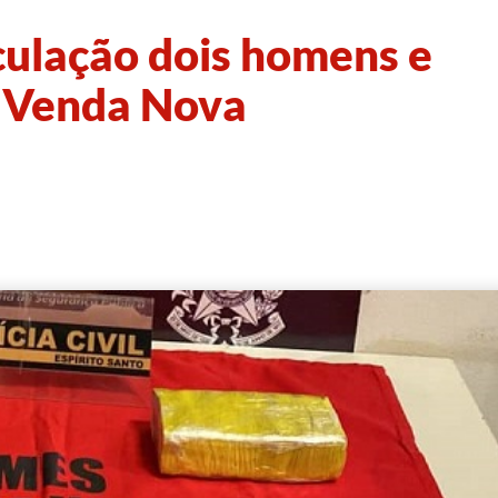
culação dois homens e
 Venda Nova