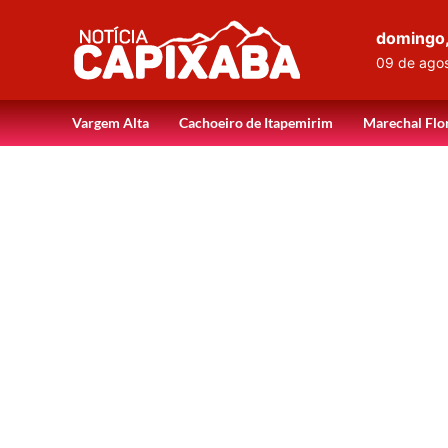
domingo
09 de ago
Vargem Alta
Cachoeiro de Itapemirim
Marechal Flo