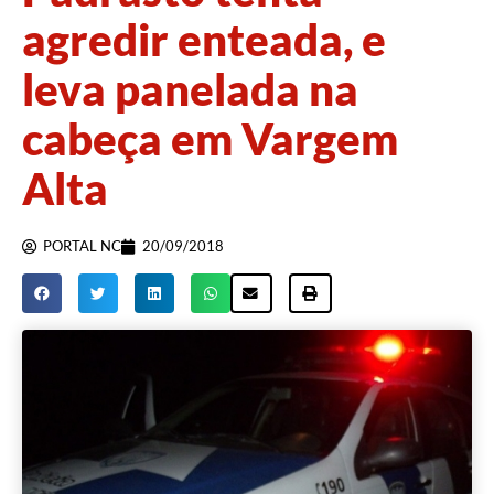
agredir enteada, e
leva panelada na
cabeça em Vargem
Alta
PORTAL NC
20/09/2018