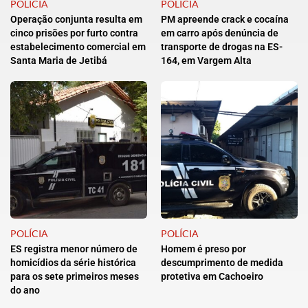
POLÍCIA
POLÍCIA
Operação conjunta resulta em
PM apreende crack e cocaína
cinco prisões por furto contra
em carro após denúncia de
estabelecimento comercial em
transporte de drogas na ES-
Santa Maria de Jetibá
164, em Vargem Alta
POLÍCIA
POLÍCIA
ES registra menor número de
Homem é preso por
homicídios da série histórica
descumprimento de medida
para os sete primeiros meses
protetiva em Cachoeiro
do ano