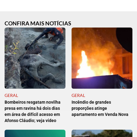
CONFIRA MAIS NOTÍCIAS
GERAL
GERAL
Bombeiros resgatam novilha
Incêndio de grandes
presa em ravina há dois dias
proporções atinge
em área de difícil acesso em
apartamento em Venda Nova
Afonso Cláudio; veja vídeo