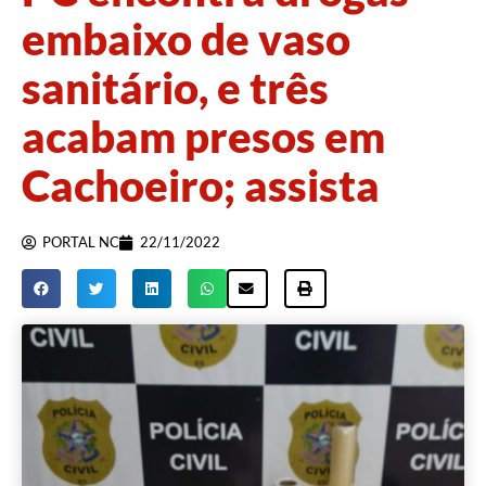
embaixo de vaso
sanitário, e três
acabam presos em
Cachoeiro; assista
PORTAL NC
22/11/2022