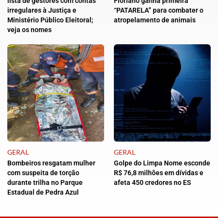
lista de gestores com contas
Floriano ganha primeira
irregulares à Justiça e
“PATARELA” para combater o
Ministério Público Eleitoral;
atropelamento de animais
veja os nomes
GERAL
GERAL
Bombeiros resgatam mulher
Golpe do Limpa Nome esconde
com suspeita de torção
R$ 76,8 milhões em dívidas e
durante trilha no Parque
afeta 450 credores no ES
Estadual de Pedra Azul