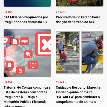
GERAL
GERAL
614 MEIs são bloqueados por
Procuradoria do Estado barra
irregularidades fiscais no ES
doação de terreno ao MST
GERAL
GERAL
Tribunal de Contas comunica a
Cuidado e Respeito: Marechal
lista de gestores com contas
Floriano ganha primeira
irregulares à Justiça e
“PATARELA” para combater o
Ministério Público Eleitoral;
atropelamento de animais
veja os nomes