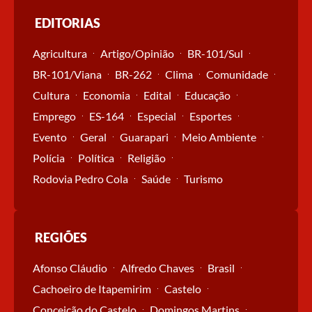
EDITORIAS
Agricultura
Artigo/Opinião
BR-101/Sul
BR-101/Viana
BR-262
Clima
Comunidade
Cultura
Economia
Edital
Educação
Emprego
ES-164
Especial
Esportes
Evento
Geral
Guarapari
Meio Ambiente
Polícia
Política
Religião
Rodovia Pedro Cola
Saúde
Turismo
REGIÕES
Afonso Cláudio
Alfredo Chaves
Brasil
Cachoeiro de Itapemirim
Castelo
Conceição do Castelo
Domingos Martins