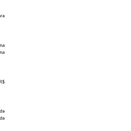
ara
ina
 na
 R$
 da
 da