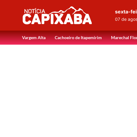
sexta-fei
07 de ago
Vargem Alta
Cachoeiro de Itapemirim
Marechal Flo