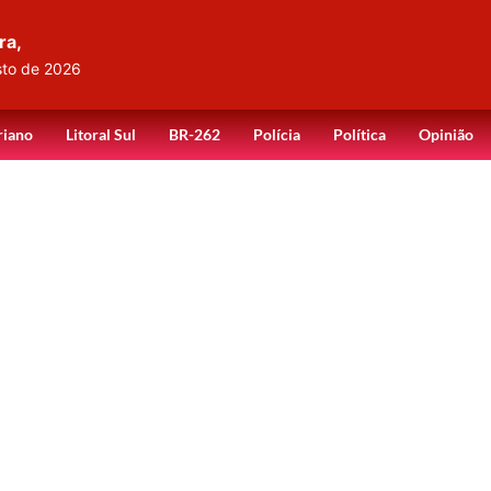
ra,
sto de 2026
riano
Litoral Sul
BR-262
Polícia
Política
Opinião