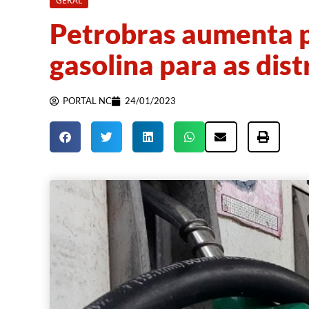
GERAL
Petrobras aumenta p
gasolina para as dist
PORTAL NC
24/01/2023