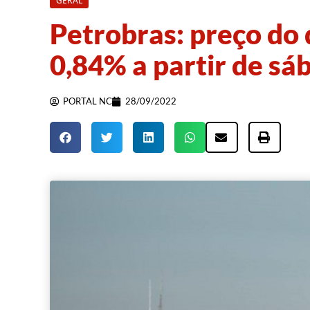
GERAL
Petrobras: preço do 
0,84% a partir de sá
PORTAL NC
28/09/2022