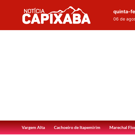
quinta-fe
06 de ago
Vargem Alta
Cachoeiro de Itapemirim
Marechal Flo