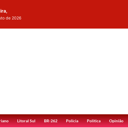
ira,
sto de 2026
riano
Litoral Sul
BR-262
Polícia
Política
Opinião