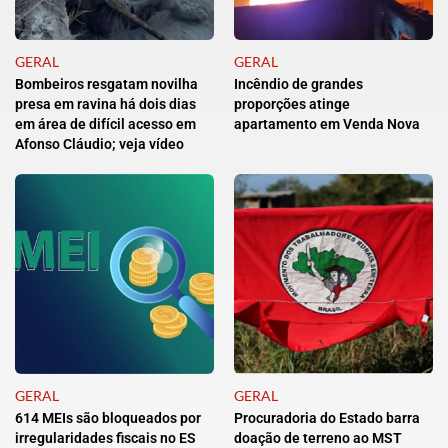
GERAL
GERAL
Bombeiros resgatam novilha
Incêndio de grandes
presa em ravina há dois dias
proporções atinge
em área de difícil acesso em
apartamento em Venda Nova
Afonso Cláudio; veja vídeo
GERAL
GERAL
614 MEIs são bloqueados por
Procuradoria do Estado barra
irregularidades fiscais no ES
doação de terreno ao MST