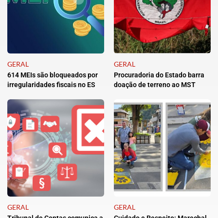
GERAL
GERAL
614 MEIs são bloqueados por
Procuradoria do Estado barra
irregularidades fiscais no ES
doação de terreno ao MST
GERAL
GERAL
Tribunal de Contas comunica a
Cuidado e Respeito: Marechal