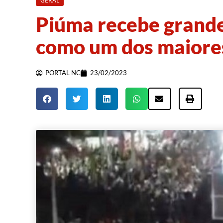
GERAL
Piúma recebe grande 
como um dos maiores
PORTAL NC
23/02/2023