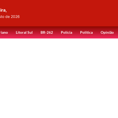
ira,
sto de 2026
riano
Litoral Sul
BR-262
Polícia
Política
Opinião