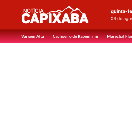
quinta-fe
06 de ago
Vargem Alta
Cachoeiro de Itapemirim
Marechal Flo