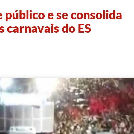
público e se consolida
 carnavais do ES