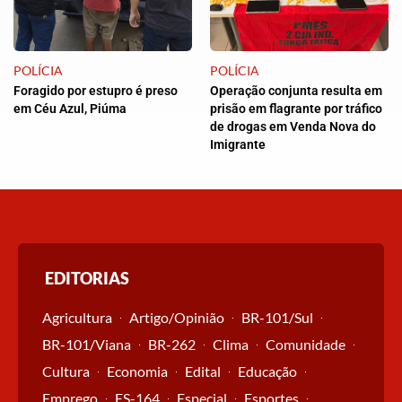
POLÍCIA
POLÍCIA
Foragido por estupro é preso
Operação conjunta resulta em
em Céu Azul, Piúma
prisão em flagrante por tráfico
de drogas em Venda Nova do
Imigrante
EDITORIAS
Agricultura
Artigo/Opinião
BR-101/Sul
BR-101/Viana
BR-262
Clima
Comunidade
Cultura
Economia
Edital
Educação
Emprego
ES-164
Especial
Esportes