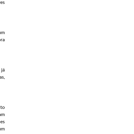
res
 um
ora
 já
as,
ito
ram
les
 um