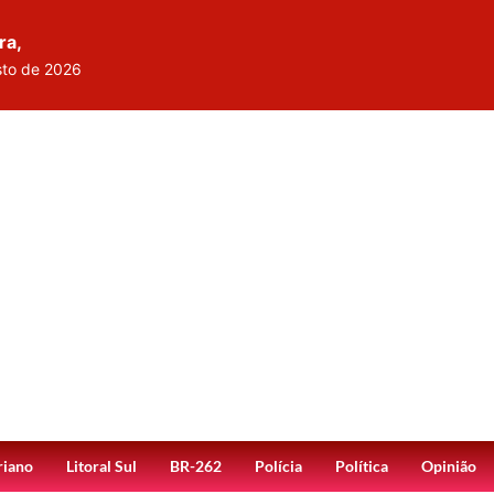
ra,
sto de 2026
riano
Litoral Sul
BR-262
Polícia
Política
Opinião