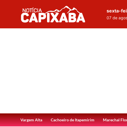
sexta-fei
07 de ago
Vargem Alta
Cachoeiro de Itapemirim
Marechal Flo