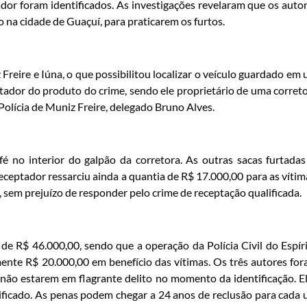
ador foram identificados. As investigações revelaram que os auto
 na cidade de Guaçuí, para praticarem os furtos.
reire e Iúna, o que possibilitou localizar o veículo guardado em
ptador do produto do crime, sendo ele proprietário de uma corret
 Polícia de Muniz Freire, delegado Bruno Alves.
é no interior do galpão da corretora. As outras sacas furtadas
eceptador ressarciu ainda a quantia de R$ 17.000,00 para as vítim
, sem prejuízo de responder pelo crime de receptação qualificada.
de R$ 46.000,00, sendo que a operação da Polícia Civil do Espír
nte R$ 20.000,00 em benefício das vítimas. Os três autores fo
não estarem em flagrante delito no momento da identificação. E
lificado. As penas podem chegar a 24 anos de reclusão para cada