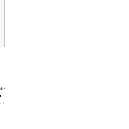
 de
tos
niz