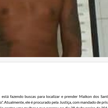
 está fazendo buscas para localizar e prender Maikon dos San
". Atualmente, ele é procurado pela Justiça, com mandado de pri
dio contra uma mulher e que ocorreu no dia 28 de fevereiro de 201