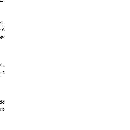
era
o”,
ago
9 e
, é
ado
o e