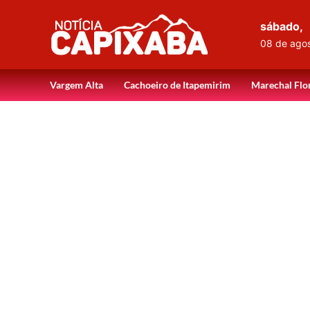
sábado,
08 de ago
Vargem Alta
Cachoeiro de Itapemirim
Marechal Flo