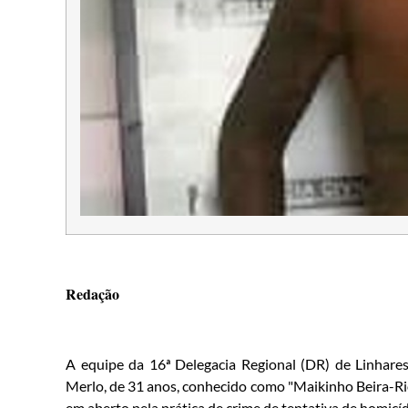
Redação
A equipe da 16ª Delegacia Regional (DR) de Linhares
Merlo, de 31 anos, conhecido como "Maikinho Beira-Rio
em aberto pela prática de crime de tentativa de homicí