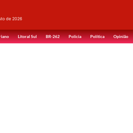
sto de 2026
riano
Litoral Sul
BR-262
Polícia
Política
Opinião