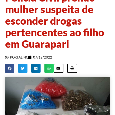
mulher suspeita de
esconder drogas
pertencentes ao filho
em Guarapari
PORTAL NC
07/12/2022