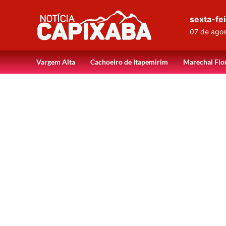
sexta-fei
07 de ago
Vargem Alta
Cachoeiro de Itapemirim
Marechal Flo