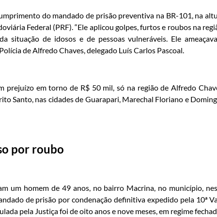
e cumprimento do mandado de prisão preventiva na BR-101, na alt
viária Federal (PRF). “Ele aplicou golpes, furtos e roubos na regi
 da situação de idosos e de pessoas vulneráveis. Ele ameaçav
 Polícia de Alfredo Chaves, delegado Luís Carlos Pascoal.
m prejuízo em torno de R$ 50 mil, só na região de Alfredo Chav
ito Santo, nas cidades de Guarapari, Marechal Floriano e Domin
so por roubo
ram um homem de 49 anos, no bairro Macrina, no município, ne
andado de prisão por condenação definitiva expedido pela 10ª V
pulada pela Justiça foi de oito anos e nove meses, em regime fechad