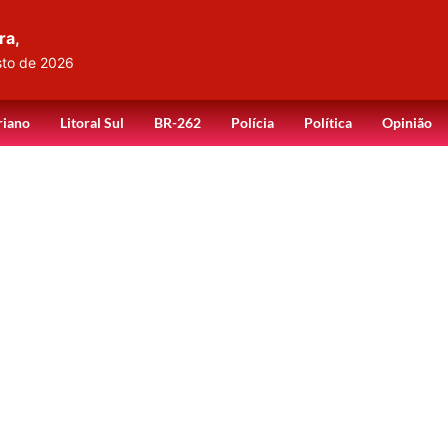
ra,
sto de 2026
riano
Litoral Sul
BR-262
Polícia
Política
Opinião