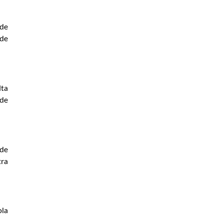
 de
 de
lta
 de
 de
tra
ola