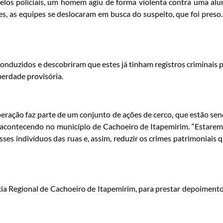
pelos policiais, um homem agiu de forma violenta contra uma alu
es, as equipes se deslocaram em busca do suspeito, que foi preso
conduzidos e descobriram que estes já tinham registros criminais 
berdade provisória.
peração faz parte de um conjunto de ações de cerco, que estão se
 acontecendo no município de Cachoeiro de Itapemirim. “Estare
ses indivíduos das ruas e, assim, reduzir os crimes patrimoniais 
a Regional de Cachoeiro de Itapemirim, para prestar depoimento