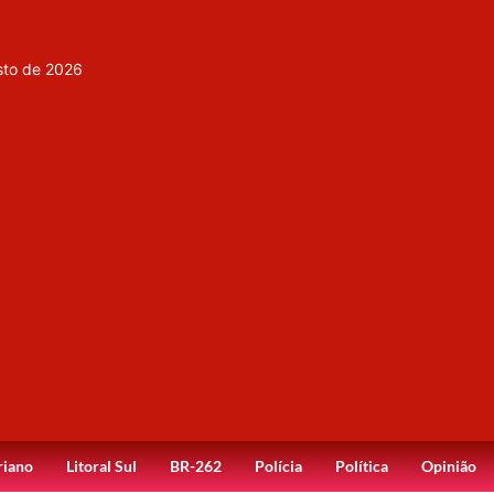
sto de 2026
riano
Litoral Sul
BR-262
Polícia
Política
Opinião