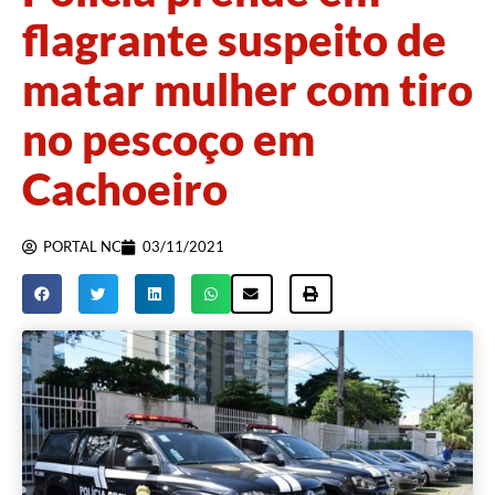
flagrante suspeito de
matar mulher com tiro
no pescoço em
Cachoeiro
PORTAL NC
03/11/2021