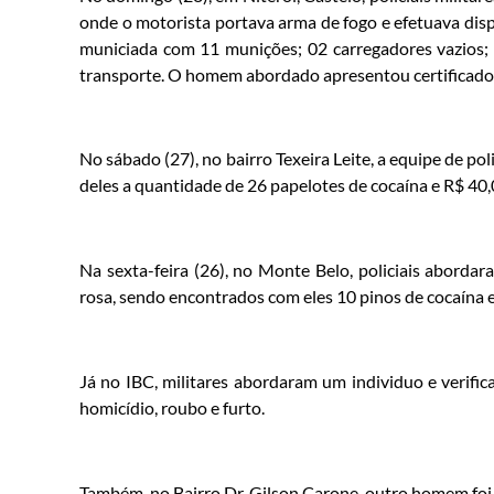
onde o motorista portava arma de fogo e efetuava dispa
municiada com 11 munições; 02 carregadores vazios;
transporte. O homem abordado apresentou certificado de
No sábado (27), no bairro Texeira Leite, a equipe de p
deles a quantidade de 26 papelotes de cocaína e R$ 40,
Na sexta-feira (26), no Monte Belo, policiais abord
rosa, sendo encontrados com eles 10 pinos de cocaína 
Já no IBC, militares abordaram um individuo e verifi
homicídio, roubo e furto.
Também, no Bairro Dr. Gilson Carone, outro homem foi