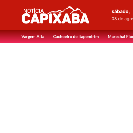
sábado,
08 de ago
Vargem Alta
Cachoeiro de Itapemirim
Marechal Flo