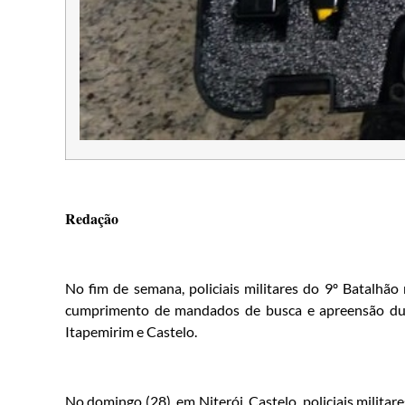
Redação
No fim de semana, policiais militares do 9º Batalhão 
cumprimento de mandados de busca e apreensão dur
Itapemirim e Castelo.
No domingo (28), em Niterói, Castelo, policiais milita