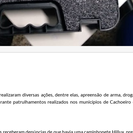
realizaram diversas ações, dentre elas, apreensão de arma, drog
ante patrulhamentos realizados nos municípios de Cachoeiro
res receberam denúncias de que havia uma caminhonete Hillux, pre