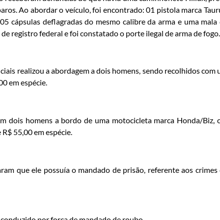
ros. Ao abordar o veículo, foi encontrado: 01 pistola marca Taur
 05 cápsulas deflagradas do mesmo calibre da arma e uma mala
 registro federal e foi constatado o porte ilegal de arma de fogo.
oliciais realizou a abordagem a dois homens, sendo recolhidos com
00 em espécie.
aram dois homens a bordo de uma motocicleta marca Honda/Biz, 
e R$ 55,00 em espécie.
caram que ele possuía o mandado de prisão, referente aos crimes
 conduzido por força de mandado de roubo.