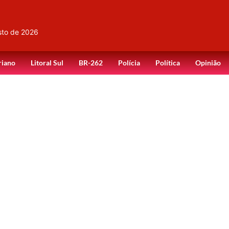
sto de 2026
riano
Litoral Sul
BR-262
Polícia
Política
Opinião