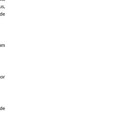
us,
 de
 um
cor
 de