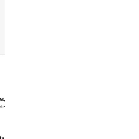
as,
 de
ta,