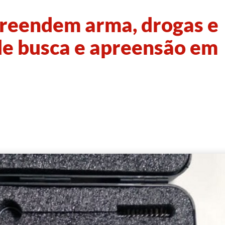
apreendem arma, drogas e
 busca e apreensão em