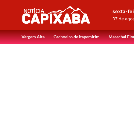
sexta-fei
07 de ago
Vargem Alta
Cachoeiro de Itapemirim
Marechal Flo