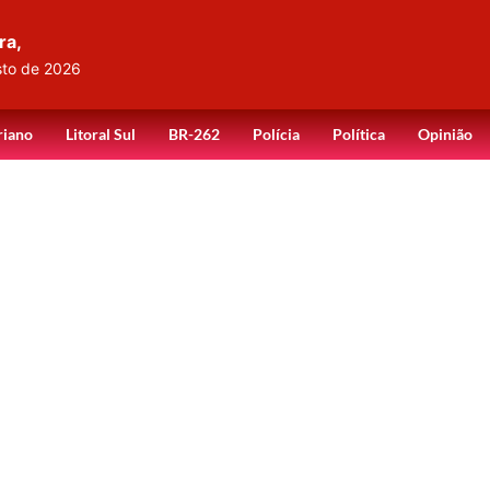
ra,
sto de 2026
riano
Litoral Sul
BR-262
Polícia
Política
Opinião