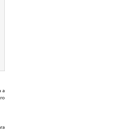
a a
tro
ara