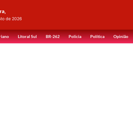
ra,
sto de 2026
riano
Litoral Sul
BR-262
Polícia
Política
Opinião