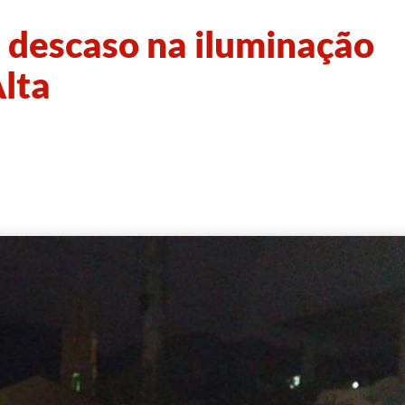
 descaso na iluminação
lta