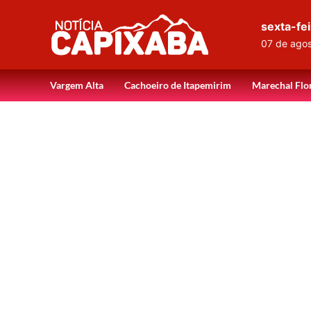
sexta-fei
07 de ago
Vargem Alta
Cachoeiro de Itapemirim
Marechal Flo