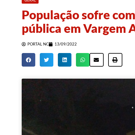
GERAL
População sofre com
pública em Vargem A
PORTAL NC
13/09/2022