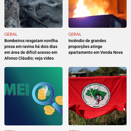
GERAL
GERAL
Bombeiros resgatam novilha
Incêndio de grandes
presa em ravina há dois dias
proporções atinge
em área de difícil acesso em
apartamento em Venda Nova
Afonso Cláudio; veja vídeo