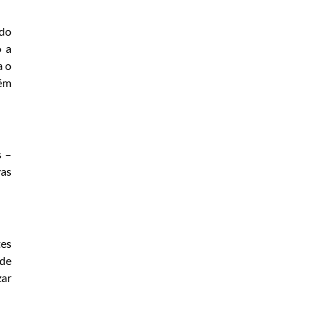
odo
o a
a o
bém
s –
vas
tes
 de
zar