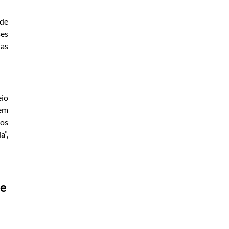
 de
ses
ias
eio
 em
dos
a”,
de