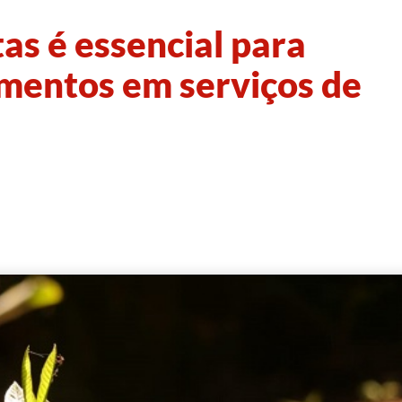
as é essencial para
imentos em serviços de