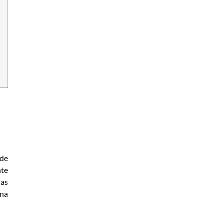
ade
nte
das
 na