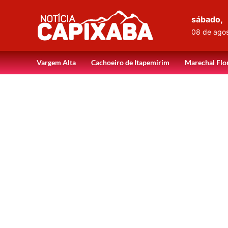
sábado,
08 de ago
Vargem Alta
Cachoeiro de Itapemirim
Marechal Flo