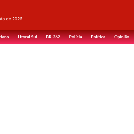
sto de 2026
riano
Litoral Sul
BR-262
Polícia
Política
Opinião