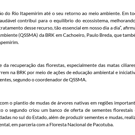
o do Rio Itapemirim até o seu retorno ao meio ambiente. Em t
udável contribui para o equilíbrio do ecossistema, melhorand
ratamento desse recurso, tão essencial em nosso dia a dia”, afirm
 Ambiente (QSSMA) da BRK em Cachoeiro, Paulo Breda, que tam
apemirim.
e da recuperação das florestas, especialmente das matas ciliare
orrem na BRK por meio de ações de educação ambiental e iniciati
mentes, segundo o coordenador de QSSMA.
, com o plantio de mudas de árvores nativas em regiões importan
to o segundo criou um banco de oferta de sementes florestais
dadas no sul do Estado, além de produzir sementes e mudas, reali
ental, em parceria com a Floresta Nacional de Pacotuba.