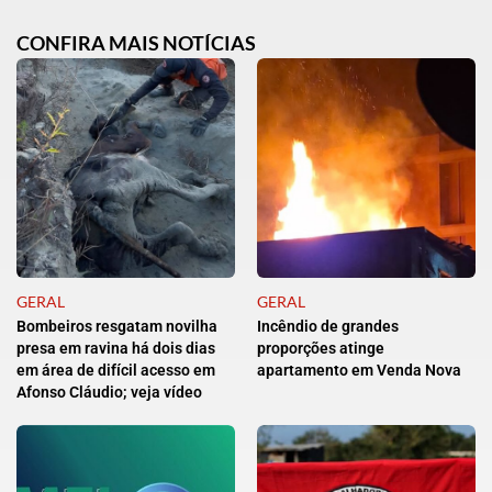
CONFIRA MAIS NOTÍCIAS
GERAL
GERAL
Bombeiros resgatam novilha
Incêndio de grandes
presa em ravina há dois dias
proporções atinge
em área de difícil acesso em
apartamento em Venda Nova
Afonso Cláudio; veja vídeo