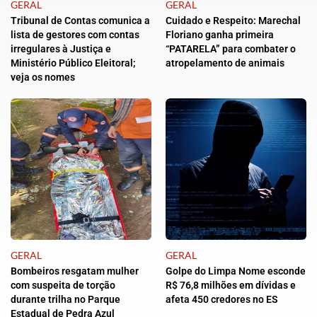
GERAL
GERAL
Tribunal de Contas comunica a
Cuidado e Respeito: Marechal
lista de gestores com contas
Floriano ganha primeira
irregulares à Justiça e
“PATARELA” para combater o
Ministério Público Eleitoral;
atropelamento de animais
veja os nomes
GERAL
GERAL
Bombeiros resgatam mulher
Golpe do Limpa Nome esconde
com suspeita de torção
R$ 76,8 milhões em dívidas e
durante trilha no Parque
afeta 450 credores no ES
Estadual de Pedra Azul