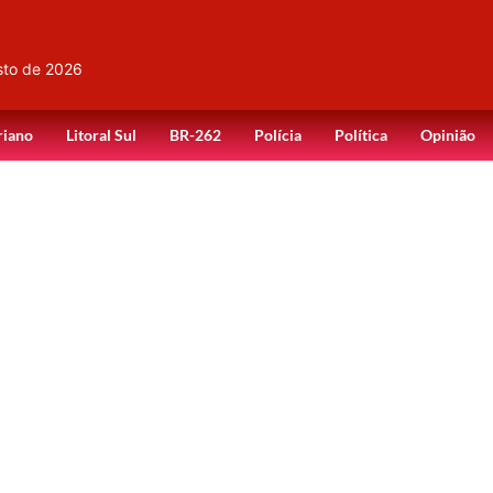
sto de 2026
riano
Litoral Sul
BR-262
Polícia
Política
Opinião