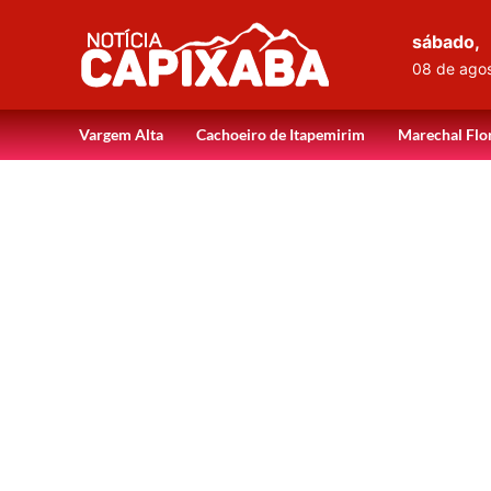
sábado,
08 de ago
Vargem Alta
Cachoeiro de Itapemirim
Marechal Flo