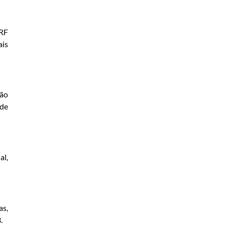
PRF
ais
ção
 de
al,
as,
3.