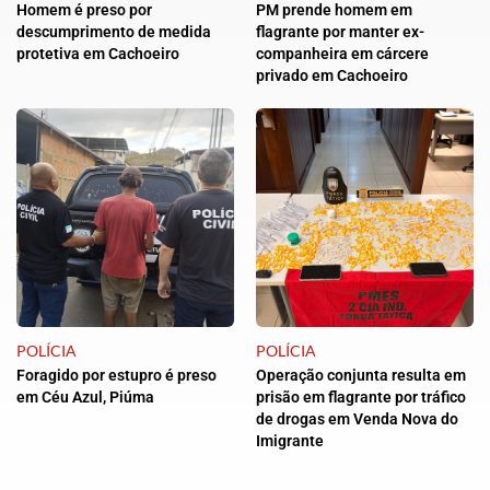
Homem é preso por
PM prende homem em
descumprimento de medida
flagrante por manter ex-
protetiva em Cachoeiro
companheira em cárcere
privado em Cachoeiro
POLÍCIA
POLÍCIA
Foragido por estupro é preso
Operação conjunta resulta em
em Céu Azul, Piúma
prisão em flagrante por tráfico
de drogas em Venda Nova do
Imigrante