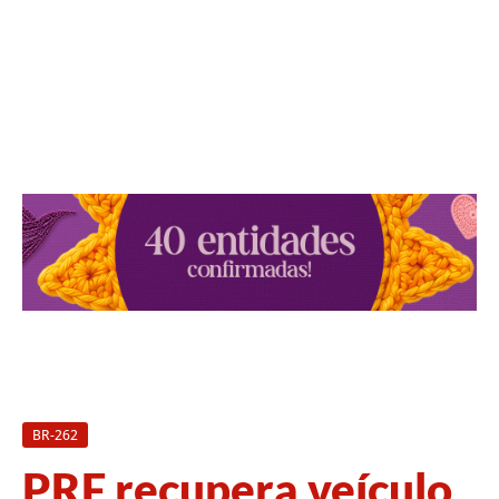
BR-262
PRF recupera veículo