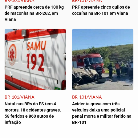
BR-101/VIANA
BR-101/VIANA
PRF apreende cerca de 100 kg
PRF apreende cinco quilos de
de maconha na BR-262, em
cocaína na BR-101 em Viana
Viana
BR-101/VIANA
BR-101/VIANA
Natal nas BRs do ES tem 4
Acidente grave com três
mortes, 18 acidentes graves,
veículos deixa uma policial
58 feridos e 860 autos de
penal morta e militar ferido na
infração
BR-101