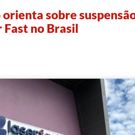
 orienta sobre suspensã
 Fast no Brasil