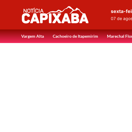
sexta-fei
07 de ago
Vargem Alta
Cachoeiro de Itapemirim
Marechal Flo