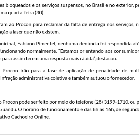
s bloqueados e os serviços suspensos, no Brasil e no exterior, p
ima quarta-feira (30).
m ao Procon para reclamar da falta de entrega nos serviços, 
ção a laser que não existem.
icipal, Fabiano Pimentel, nenhuma denúncia foi respondida at
m funcionando normalmente. “Estamos orientando aos consumido
 para assim terem uma resposta mais rápida”, destacou.
 Procon irão para a fase de aplicação de penalidade de mul
e infração administrativa coletiva e também autuou o fornecedor.
o Procon pode ser feito por meio do telefone (28) 3199-1710, ou 
 Guandu. O horário de funcionamento é das 8h às 16h, de segund
icativo Cachoeiro Online.