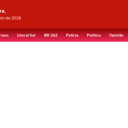
ra,
sto de 2026
riano
Litoral Sul
BR-262
Polícia
Política
Opinião