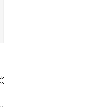
 do
 no
re.