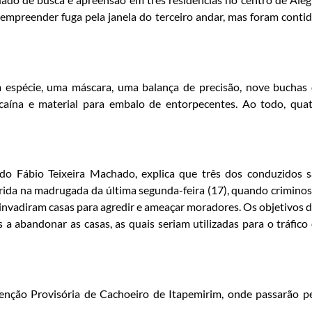
empreender fuga pela janela do terceiro andar, mas foram conti
 espécie, uma máscara, uma balança de precisão, nove buchas
caína e material para embalo de entorpecentes. Ao todo, qua
ado Fábio Teixeira Machado, explica que três dos conduzidos 
rida na madrugada da última segunda-feira (17), quando crimino
nvadiram casas para agredir e ameaçar moradores. Os objetivos 
a abandonar as casas, as quais seriam utilizadas para o tráfico
ção Provisória de Cachoeiro de Itapemirim, onde passarão p