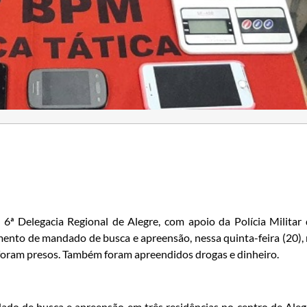
a 6ª Delegacia Regional de Alegre, com apoio da Polícia Militar
mento de mandado de busca e apreensão, nessa quinta-feira (20),
 foram presos. Também foram apreendidos drogas e dinheiro.
dado de busca e apreensão em três residências no centro de Aleg