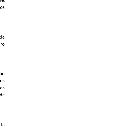
dos
 de
tro
são
sos
dos
 de
ela