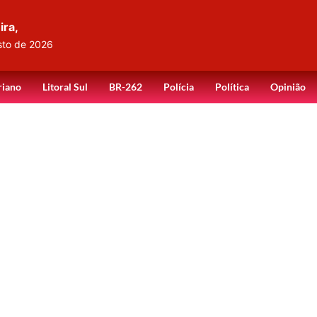
ira,
sto de 2026
riano
Litoral Sul
BR-262
Polícia
Política
Opinião