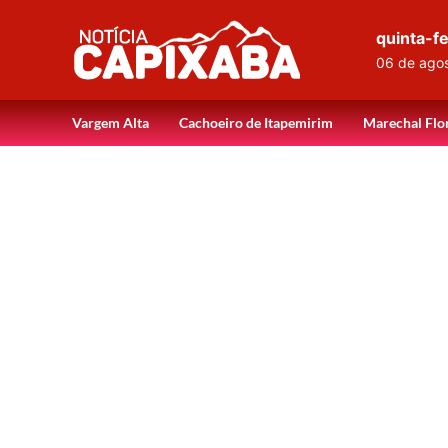
quinta-fe
06 de ago
Vargem Alta
Cachoeiro de Itapemirim
Marechal Flo