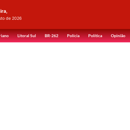
ira,
sto de 2026
riano
Litoral Sul
BR-262
Polícia
Política
Opinião