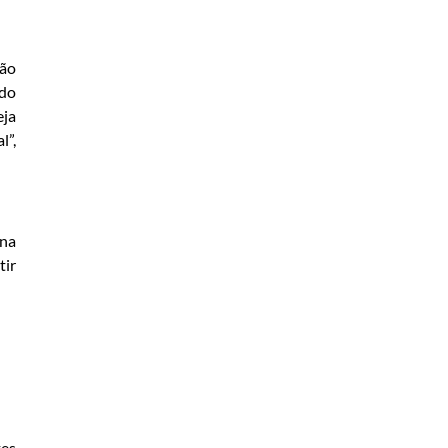
não
ado
eja
l”,
 na
tir
tes