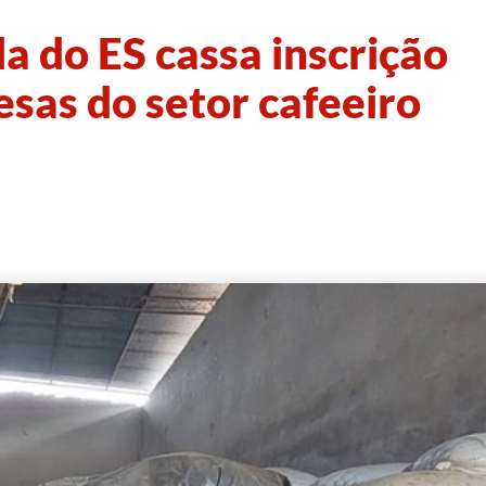
a do ES cassa inscrição
sas do setor cafeeiro