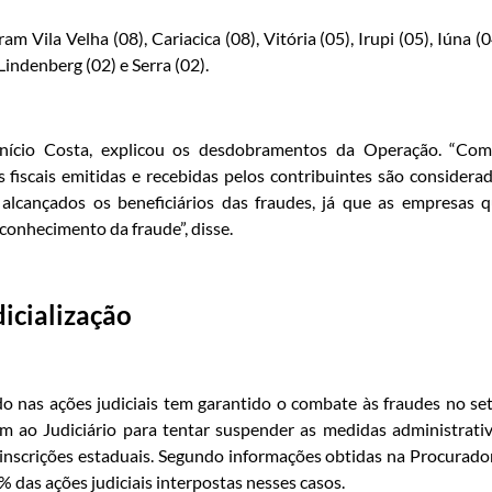
Vila Velha (08), Cariacica (08), Vitória (05), Irupi (05), Iúna (0
indenberg (02) e Serra (02).
enício Costa, explicou os desdobramentos da Operação. “Co
s fiscais emitidas e recebidas pelos contribuintes são considera
alcançados os beneficiários das fraudes, já que as empresas 
conhecimento da fraude”, disse.
dicialização
do nas ações judiciais tem garantido o combate às fraudes no se
em ao Judiciário para tentar suspender as medidas administrati
 inscrições estaduais. Segundo informações obtidas na Procurado
 das ações judiciais interpostas nesses casos.