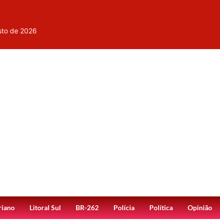
sto de 2026
riano
Litoral Sul
BR-262
Polícia
Política
Opinião