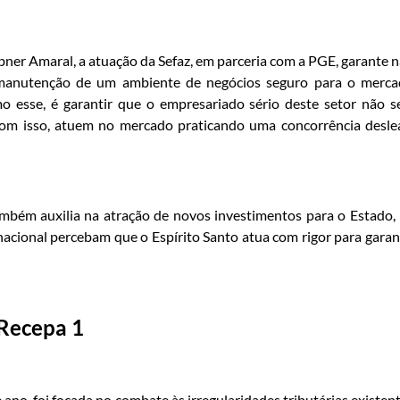
bner Amaral, a atuação da Sefaz, em parceria com a PGE, garante 
 manutenção de um ambiente de negócios seguro para o merc
o esse, é garantir que o empresariado sério deste setor não s
 com isso, atuem no mercado praticando uma concorrência deslea
bém auxilia na atração de novos investimentos para o Estado,
nacional percebam que o Espírito Santo atua com rigor para garan
Recepa 1
ano, foi focada no combate às irregularidades tributárias existen