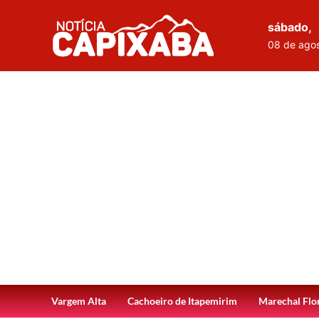
sábado,
08 de ago
Vargem Alta
Cachoeiro de Itapemirim
Marechal Flo