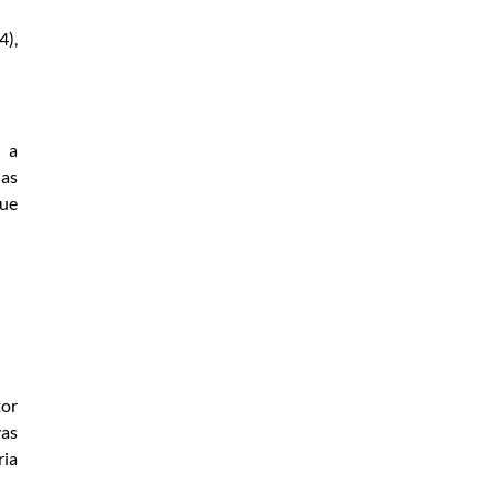
4),
m a
das
que
tor
vas
ria