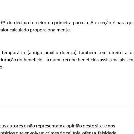
0% do décimo terceiro na primeira parcela. A exceção é para q
 valor calculado proporcionalmente.
 temporária (antigo auxílio-doença) também têm direito a 
duração do benefício. Já quem recebe benefícios assistenciais, c
o.
us autores e não representam a opinião deste site, e nos
ntários que envolvam crimes de calúnia, ofensa, falsidade