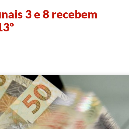
nais 3 e 8 recebem
13º