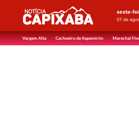
sexta-fei
07 de ago
Vargem Alta
Cachoeiro de Itapemirim
Marechal Flo