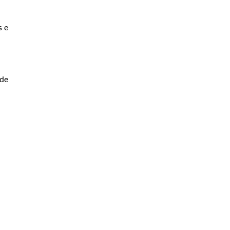
s e
 de