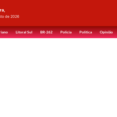
ra,
sto de 2026
riano
Litoral Sul
BR-262
Polícia
Política
Opinião