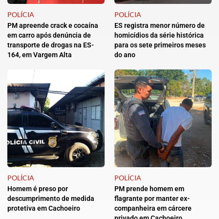
POLÍCIA
POLÍCIA
PM apreende crack e cocaína
ES registra menor número de
em carro após denúncia de
homicídios da série histórica
transporte de drogas na ES-
para os sete primeiros meses
164, em Vargem Alta
do ano
POLÍCIA
POLÍCIA
Homem é preso por
PM prende homem em
descumprimento de medida
flagrante por manter ex-
protetiva em Cachoeiro
companheira em cárcere
privado em Cachoeiro