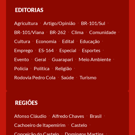
EDITORIAS
Agricultura
Artigo/Opinião
BR-101/Sul
BR-101/Viana
BR-262
Clima
Comunidade
Cultura
Economia
Edital
Educação
Emprego
ES-164
Especial
Esportes
Evento
Geral
Guarapari
Meio Ambiente
Polícia
Política
Religião
Rodovia Pedro Cola
Saúde
Turismo
REGIÕES
Afonso Cláudio
Alfredo Chaves
Brasil
Cachoeiro de Itapemirim
Castelo
Conceição do Castelo
Domingos Martins