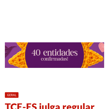
GERAL
TCE-ES julga regular