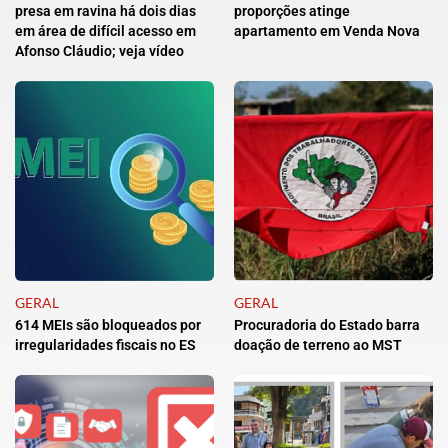
presa em ravina há dois dias
proporções atinge
em área de difícil acesso em
apartamento em Venda Nova
Afonso Cláudio; veja vídeo
GERAL
GERAL
614 MEIs são bloqueados por
Procuradoria do Estado barra
irregularidades fiscais no ES
doação de terreno ao MST