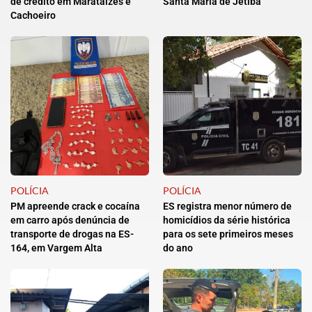
de crédito em Marataízes e
Santa Maria de Jetibá
Cachoeiro
POLÍCIA
POLÍCIA
PM apreende crack e cocaína
ES registra menor número de
em carro após denúncia de
homicídios da série histórica
transporte de drogas na ES-
para os sete primeiros meses
164, em Vargem Alta
do ano