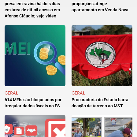
presa em ravina há dois dias
proporções atinge
em área de difícil acesso em
apartamento em Venda Nova
Afonso Cláudio; veja vídeo
GERAL
GERAL
614 MEIs são bloqueados por
Procuradoria do Estado barra
irregularidades fiscais no ES
doação de terreno ao MST