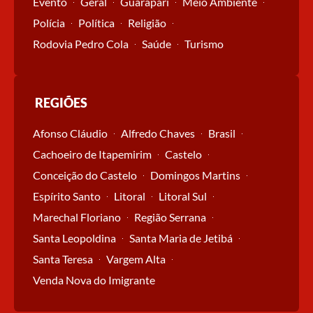
Evento
Geral
Guarapari
Meio Ambiente
Polícia
Política
Religião
Rodovia Pedro Cola
Saúde
Turismo
REGIÕES
Afonso Cláudio
Alfredo Chaves
Brasil
Cachoeiro de Itapemirim
Castelo
Conceição do Castelo
Domingos Martins
Espírito Santo
Litoral
Litoral Sul
Marechal Floriano
Região Serrana
Santa Leopoldina
Santa Maria de Jetibá
Santa Teresa
Vargem Alta
Venda Nova do Imigrante