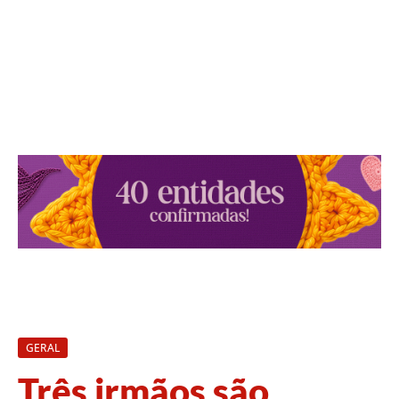
GERAL
Três irmãos são