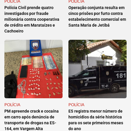
POLÍCIA
POLÍCIA
Polícia Civil prende quatro
Operação conjunta resulta em
investigados por fraude
cinco prisões por furto contra
milionária contra cooperativa
estabelecimento comercial em
de crédito em Marataízes e
Santa Maria de Jetibá
Cachoeiro
POLÍCIA
POLÍCIA
PM apreende crack e cocaína
ES registra menor número de
em carro após denúncia de
homicídios da série histórica
transporte de drogas na ES-
para os sete primeiros meses
164, em Vargem Alta
do ano