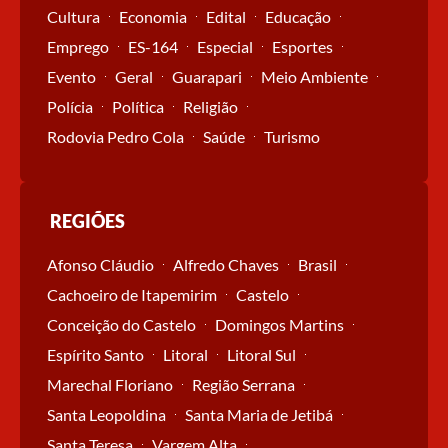
Cultura
Economia
Edital
Educação
Emprego
ES-164
Especial
Esportes
Evento
Geral
Guarapari
Meio Ambiente
Polícia
Política
Religião
Rodovia Pedro Cola
Saúde
Turismo
REGIÕES
Afonso Cláudio
Alfredo Chaves
Brasil
Cachoeiro de Itapemirim
Castelo
Conceição do Castelo
Domingos Martins
Espírito Santo
Litoral
Litoral Sul
Marechal Floriano
Região Serrana
Santa Leopoldina
Santa Maria de Jetibá
Santa Teresa
Vargem Alta