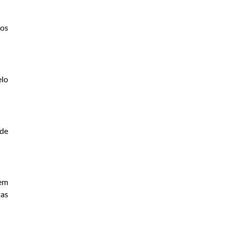
ios
elo
 de
 em
tas