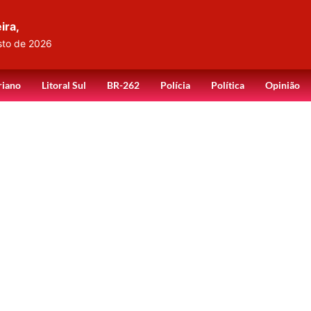
ira,
sto de 2026
riano
Litoral Sul
BR-262
Polícia
Política
Opinião