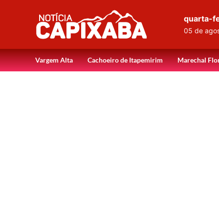
quarta-fe
05 de ago
Vargem Alta
Cachoeiro de Itapemirim
Marechal Flo