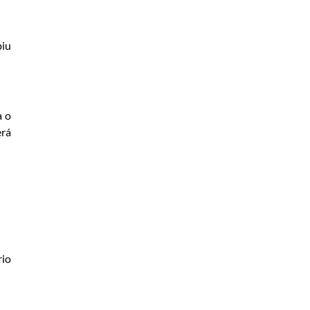
biu
a o
erá
rio