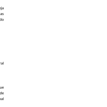
eja
ias
odo
ral
que
 de
nal