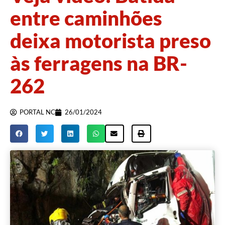
entre caminhões
deixa motorista preso
às ferragens na BR-
262
PORTAL NC
26/01/2024