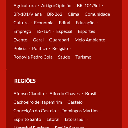
Agricultura
Artigo/Opinião
BR-101/Sul
BR-101/Viana
BR-262
Clima
Comunidade
Cultura
Economia
Edital
Educação
Emprego
ES-164
Especial
Esportes
Evento
Geral
Guarapari
Meio Ambiente
Polícia
Política
Religião
Rodovia Pedro Cola
Saúde
Turismo
REGIÕES
Afonso Cláudio
Alfredo Chaves
Brasil
Cachoeiro de Itapemirim
Castelo
Conceição do Castelo
Domingos Martins
Espírito Santo
Litoral
Litoral Sul
Marechal Floriano
Região Serrana