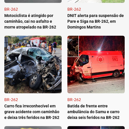
BR-262
BR-262
Motociclista é atingido por
DNIT alerta para suspensão de
caminhão, cai no asfalto e
Pare e Siga na BR-262, em
morre atropelado na BR-262
Domingos Martins
BR-262
BR-262
Carro fica irreconhecível em
Batida de frente entre
grave acidente com caminhão
ambulância do Samu e carro
e deixa três feridos na BR-262
deixa seis feridos na BR-262