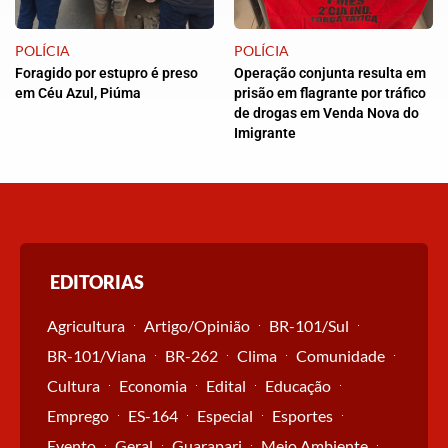
POLÍCIA
POLÍCIA
Foragido por estupro é preso
Operação conjunta resulta em
em Céu Azul, Piúma
prisão em flagrante por tráfico
de drogas em Venda Nova do
Imigrante
EDITORIAS
Agricultura
Artigo/Opinião
BR-101/Sul
BR-101/Viana
BR-262
Clima
Comunidade
Cultura
Economia
Edital
Educação
Emprego
ES-164
Especial
Esportes
Evento
Geral
Guarapari
Meio Ambiente