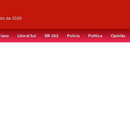
,
sto de 2026
riano
Litoral Sul
BR-262
Polícia
Política
Opinião