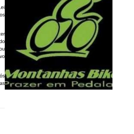
ei
 os
cer
 do
 ou
ivo
vós
ras