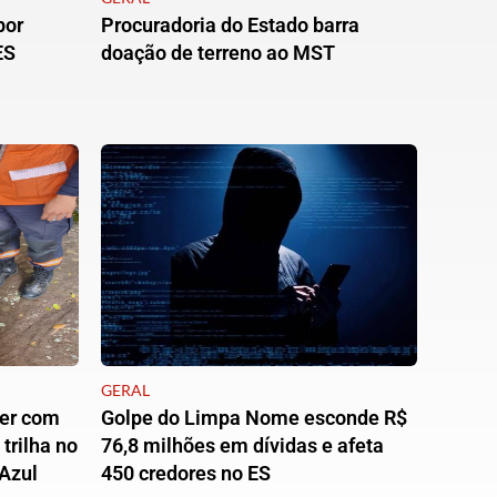
por
Procuradoria do Estado barra
ES
doação de terreno ao MST
GERAL
er com
Golpe do Limpa Nome esconde R$
trilha no
76,8 milhões em dívidas e afeta
Azul
450 credores no ES