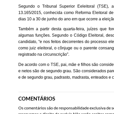
Segundo o Tribunal Superior Eeleitoral (TSE),
13.165/2015, conhecida como Reforma Eleitoral de 
dias 10 a 30 de junho do ano em que ocorre a eleiçã
Também a partir desta quarta-feira, juízes que 
algumas funções. Segundo o Código Eleitoral, des
candidato, “e nos feitos decorrentes do processo elei
como juiz eleitoral, o cônjuge ou o parente consang
registrado na circunscrição”.
De acordo com o TSE, pai, mãe e filhos são conside
e netos são de segundo grau. São considerados paren
e de segundo grau, padrasto, madrasta, enteados e 
COMENTÁRIOS
Os comentários são de responsabilidade exclusiva de se
reservamos o direito de excluir. Não serão aceitos come