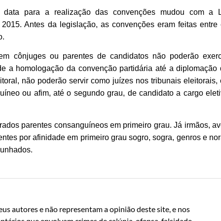
 a data para a realização das convenções mudou com a L
2015. Antes da legislação, as convenções eram feitas entre
o.
forem cônjuges ou parentes de candidatos não poderão exer
de a homologação da convenção partidária até a diplomação
toral, não poderão servir como juízes nos tribunais eleitorais,
uíneo ou afim, até o segundo grau, de candidato a cargo elet
rados parentes consanguíneos em primeiro grau. Já irmãos, a
tes por afinidade em primeiro grau sogro, sogra, genros e no
cunhados.
us autores e não representam a opinião deste site, e nos
ntários que envolvam crimes de calúnia, ofensa, falsidade