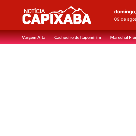
domingo
09 de ago
Vargem Alta
Cachoeiro de Itapemirim
Marechal Flo