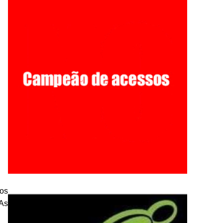
 os
 As