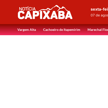
sexta-fei
07 de ago
Vargem Alta
Cachoeiro de Itapemirim
Marechal Flo