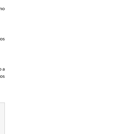
 no
ros
o a
sos