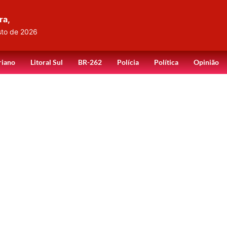
ra,
sto de 2026
riano
Litoral Sul
BR-262
Polícia
Política
Opinião