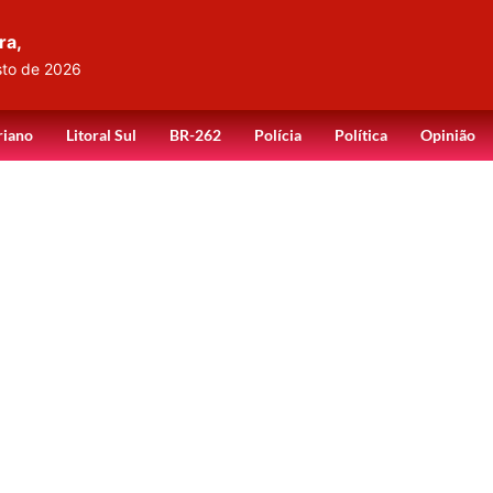
ra,
sto de 2026
riano
Litoral Sul
BR-262
Polícia
Política
Opinião