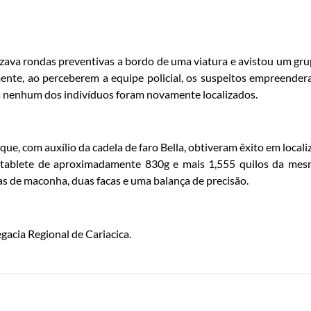
izava rondas preventivas a bordo de uma viatura e avistou um gr
ente, ao perceberem a equipe policial, os suspeitos empreende
as nenhum dos indivíduos foram novamente localizados.
que, com auxílio da cadela de faro Bella, obtiveram êxito em locali
m tablete de aproximadamente 830g e mais 1,555 quilos da me
has de maconha, duas facas e uma balança de precisão.
gacia Regional de Cariacica.