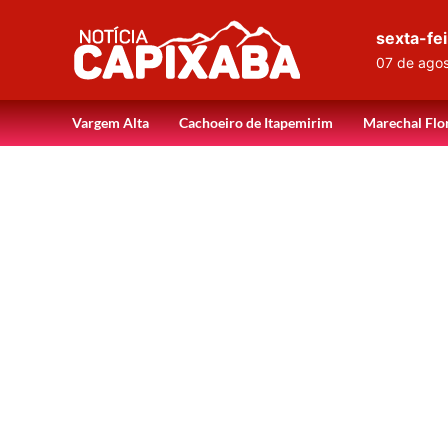
sexta-fei
07 de ago
Vargem Alta
Cachoeiro de Itapemirim
Marechal Flo