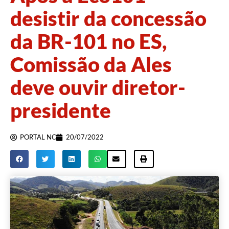
desistir da concessão
da BR-101 no ES,
Comissão da Ales
deve ouvir diretor-
presidente
PORTAL NC
20/07/2022