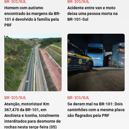
BR-101/SUL
BR-101/SUL
Homem com autismo
Acidente entre van e moto
encontrado às margens da BR-
deixa uma pessoa morta na
101 é devolvido à família pela
BR-101-Sul
PRF
BR-101/SUL
BR-101/SUL
Atenção, motoristas! Km
Se deram mal na BR-101: Dois
367,470 da BR-101, em
caminhões com a mesma placa
Anchieta e Iconha, totalmente
são flagrados pela PRF
interditados para desmonte de
rochas nesta terça-feira (05)