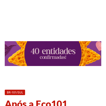
BR-101/SUL
Após a Eco101