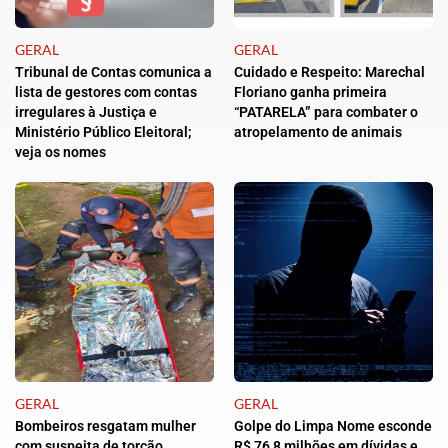
GERAL
GERAL
Tribunal de Contas comunica a
Cuidado e Respeito: Marechal
lista de gestores com contas
Floriano ganha primeira
irregulares à Justiça e
“PATARELA” para combater o
Ministério Público Eleitoral;
atropelamento de animais
veja os nomes
GERAL
GERAL
Bombeiros resgatam mulher
Golpe do Limpa Nome esconde
com suspeita de torção
R$ 76,8 milhões em dívidas e