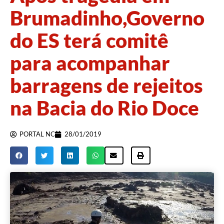
Brumadinho,Governo
do ES terá comitê
para acompanhar
barragens de rejeitos
na Bacia do Rio Doce
PORTAL NC
28/01/2019