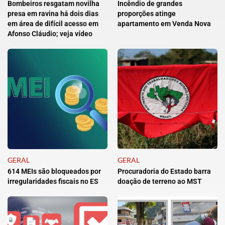
Bombeiros resgatam novilha
Incêndio de grandes
presa em ravina há dois dias
proporções atinge
em área de difícil acesso em
apartamento em Venda Nova
Afonso Cláudio; veja vídeo
GERAL
GERAL
614 MEIs são bloqueados por
Procuradoria do Estado barra
irregularidades fiscais no ES
doação de terreno ao MST