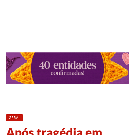
GERAL
Após tragédia em